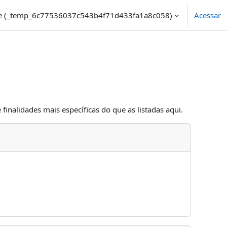
e ‎(_temp_6c77536037c543b4f71d433fa1a8c058)‎
Acessar
finalidades mais específicas do que as listadas aqui.